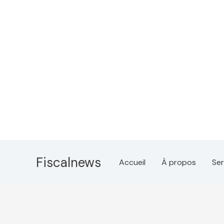
Aller
au
Fiscalnews
Accueil
À propos
Ser
contenu