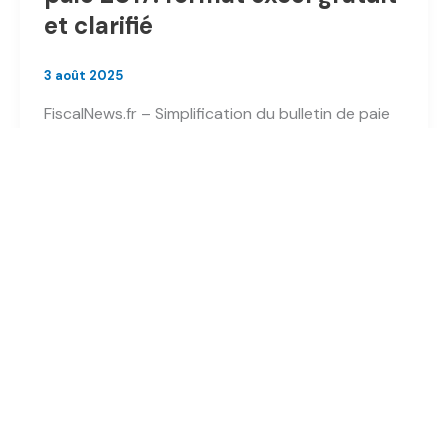
et clarifié
3 août 2025
FiscalNews.fr – Simplification du bulletin de paie
2017: format excel gratuit et clarifiébulletin de
paie 2017 : le nouveau bulletin
Simplification
Lire l’article »
du
bulletin
de
paie
2017:
format
excel
gratuit