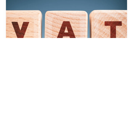
TVA intracommunautaire :
Taux de change