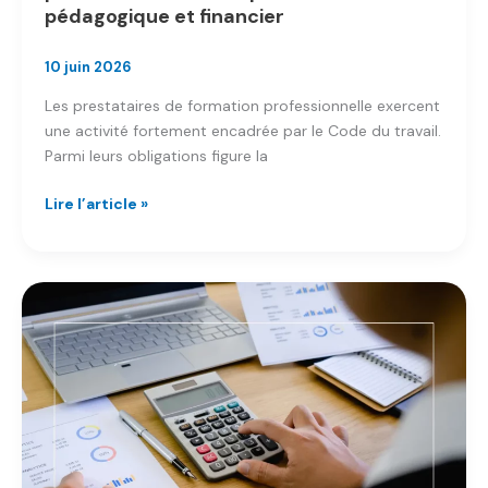
pédagogique et financier
10 juin 2026
Les prestataires de formation professionnelle exercent
une activité fortement encadrée par le Code du travail.
Parmi leurs obligations figure la
Prestataires
Lire l’article »
de
formation
professionnelle
:
comprendre
le
bilan
pédagogique
et
financier