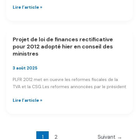
Date
Lire l’article »
limite
de
dépôt
de
Projet de loi de finances rectificative
la
pour 2012 adopté hier en conseil des
taxe
ministres
sur
les
3 août 2025
surfaces
commerciales
PLFR 2012 met en ouevre les reformes fiscales de la
2026
TVA et la CSG Les reformes annoncées par le président
:
tout
Projet
Lire l’article »
comprendre
de
sur
loi
la
de
TASCOM
finances
rectificative
1
2
Suivant
→