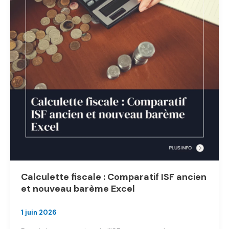
calculer
votre
impôt
en
quelques
minutes
en
2026
?
Calculette fiscale : Comparatif ISF ancien
et nouveau barème Excel
1 juin 2026