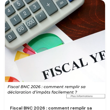
fiscales
pour
les
entreprises
de
plus
de
10
salariés
Fiscal BNC 2026 : comment remplir sa