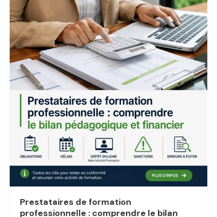
télécharger,
remplir
et
calculer
votre
relevé
d’acompte
d’impôt
sur
les
sociétés
Prestataires de formation
professionnelle : comprendre le bilan