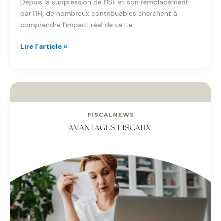
Depuis la suppression de l’ISF et son remplacement
par l’IFI, de nombreux contribuables cherchent à
comprendre l’impact réel de cette
Calculette
Lire l’article »
fiscale
:
Comparatif
ISF
ancien
et
nouveau
barème
Excel