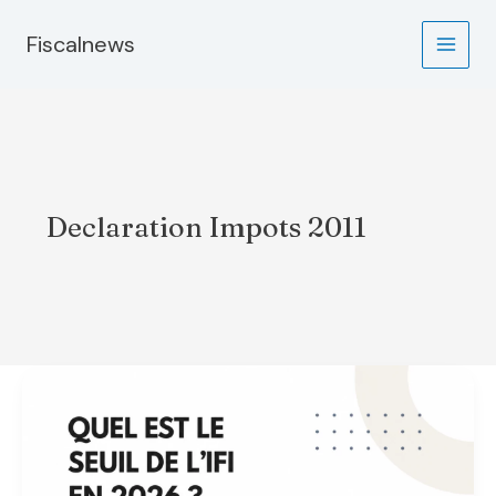
Aller
au
Fiscalnews
contenu
Declaration Impots 2011