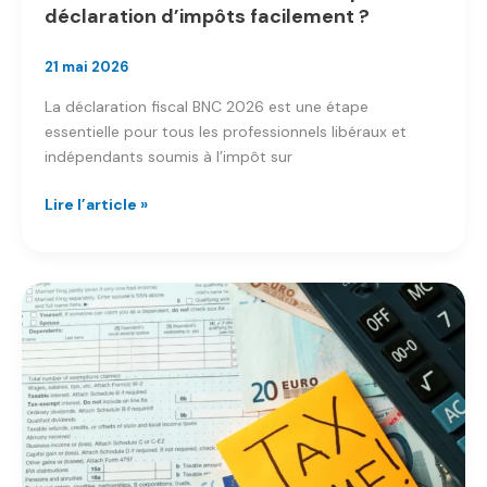
déclaration d’impôts facilement ?
21 mai 2026
La déclaration fiscal BNC 2026 est une étape
essentielle pour tous les professionnels libéraux et
indépendants soumis à l’impôt sur
Fiscal
Lire l’article »
BNC
2026
:
comment
remplir
sa
déclaration
d’impôts
facilement
?