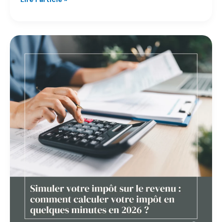
de
la
Famille
:
Comment
Calculer
le
Quotient
Familial
en
2026
?