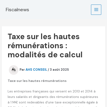
Aller
au
Fiscalnews
contenu
Taxe sur les hautes
rémunérations :
modalités de calcul
Par
AHS CONSEIL
/
3 août 2025
Taxe sur les hautes rémunérations
Les entreprises françaises qui versent en 2013 et 2014 à
leurs salariés et dirigeants des rémunérations supérieures
à 1 M€ sont redevables d’une taxe exceptionnelle égale à